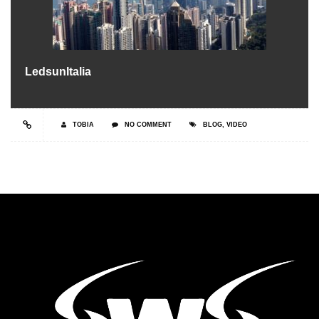
LedsunItalia
TOBIA
NO COMMENT
BLOG
,
VIDEO