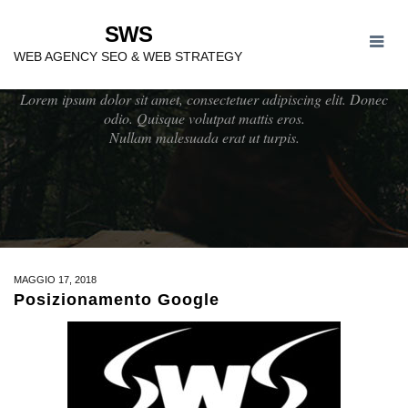
SWS
BLOG
WEB AGENCY SEO & WEB STRATEGY
Lorem ipsum dolor sit amet, consectetuer adipiscing elit. Donec
odio. Quisque volutpat mattis eros.
Nullam malesuada erat ut turpis.
MAGGIO 17, 2018
Posizionamento Google