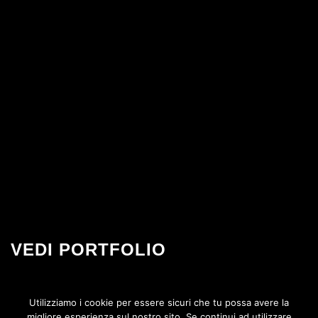
VEDI PORTFOLIO
Alcuni lavori realizzati di recente
Utilizziamo i cookie per essere sicuri che tu possa avere la
migliore esperienza sul nostro sito. Se continui ad utilizzare