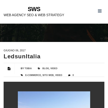
SWS
LEDSUNITALIA
WEB AGENCY SEO & WEB STRATEGY
GIUGNO 06, 2017
LedsunItalia
BY
TOBIA
BLOG
,
VIDEO
E-COMMERCE
,
SITO WEB
,
VIDEO
0