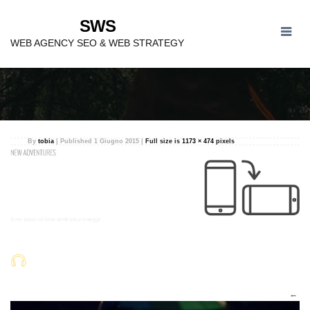
SWS
SLIDER2
WEB AGENCY SEO & WEB STRATEGY
By
tobia
|
Published
1 Giugno 2015
|
Full size is
1173 × 474
pixels