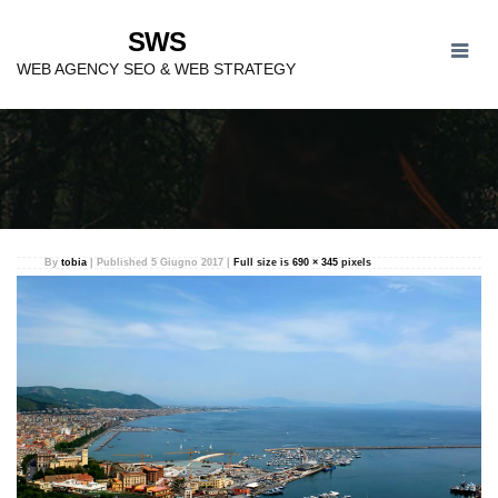
SWS
SWS WEB AGENCY A
WEB AGENCY SEO & WEB STRATEGY
SALERNO
By
tobia
|
Published
5 Giugno 2017
|
Full size is
690 × 345
pixels