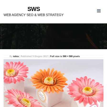
SWS
SWS WEB AGENCY A
WEB AGENCY SEO & WEB STRATEGY
SALERNO
By
tobia
|
Published
5 Giugno 2017
|
Full size is
500 × 500
pixels