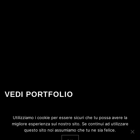
VEDI PORTFOLIO
Alcuni lavori realizzati di recente
Utilizziamo i cookie per essere sicuri che tu possa avere la
migliore esperienza sul nostro sito. Se continui ad utilizzare
questo sito noi assumiamo che tu ne sia felice.
Contatti
SWS Srls C.so Vitt. Emanuele 193 84122 Salerno (SA) p.iva
05602060658 Tel. + 39 089 29 63 765 Mob. +39 348 44 50 772 email info @ swsweb.it