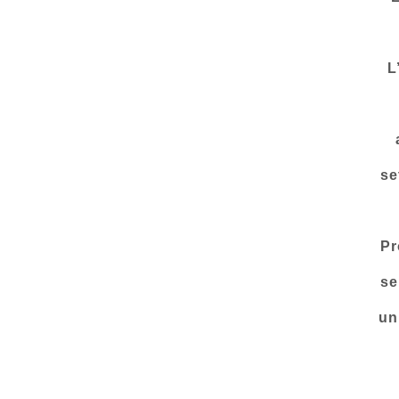
L
se
Pr
se
un