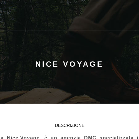
NICE VOYAGE
DESCRIZIONE
La
Nice Voyage
è un agenzia
DMC
specializzata i