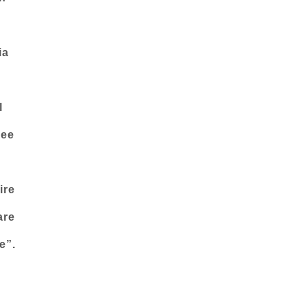
ia
l
dee
ire
are
e”.