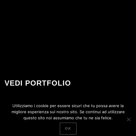
VEDI PORTFOLIO
Alcuni lavori realizzati di recente
Utilizziamo i cookie per essere sicuri che tu possa avere la
migliore esperienza sul nostro sito. Se continui ad utilizzare
questo sito noi assumiamo che tu ne sia felice.
Contatti
SWS Srls C.so Vitt. Emanuele 193 84122 Salerno (SA) p.iva
05602060658 Tel. + 39 089 29 63 765 Mob. +39 348 44 50 772 email info @ swsweb.it
OK
Copyright by
SWS srls